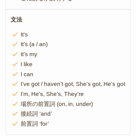
文法
It’s
It’s (a / an)
It’s my
I like
I can
I’ve got / haven’t got, She’s got, He’s got
I’m, He’s, She’s, They’re
場所の前置詞 (on, in, under)
接続詞 ‘and’
前置詞 ‘for’