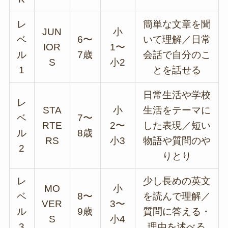
レ
簡単な文章を聞
JUN
小
ベ
6〜
いて理解／日常
IOR
1〜
ル
7歳
会話で自分のこ
S
小2
1
とを話せる
日常生活や学校
レ
STA
小
生活をテーマに
ベ
7〜
RTE
2〜
した表現／短い
ル
8歳
RS
小3
物語や質問のや
2
りとり
レ
少し長めの英文
MO
小
ベ
8〜
を読んで理解／
VER
3〜
ル
9歳
質問に答える・
S
小4
3
理由を述べる