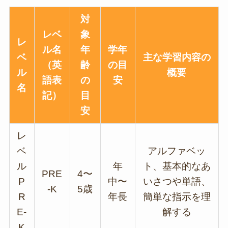
対
レベ
象
レ
ル名
年
学年
ベ
主な学習内容の
（英
齢
の目
ル
概要
語表
の
安
名
記）
目
安
レ
ベ
アルファベッ
ル
年
ト、基本的なあ
PRE
4〜
P
中〜
いさつや単語、
-K
5歳
R
年長
簡単な指示を理
E-
解する
K